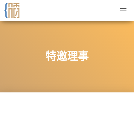
切
换
导
航
特邀理事